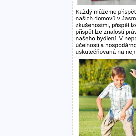
Každý můžeme přispět 
našich domovů v Jasmí
zkušenostmi, přispět 
přispět lze znalostí p
našeho bydlení. V nepos
účelnosti a hospodárn
uskutečňovaná na nejni