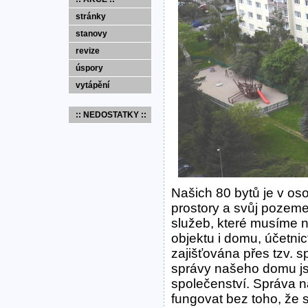
stránky
stanovy
revize
úspory
vytápění
:: NEDOSTATKY ::
Našich 80 bytů je v os
prostory a svůj pozem
služeb, které musíme n
objektu i domu, účetnic
zajišťována přes tzv. s
správy našeho domu j
společenství. Správa
fungovat bez toho, že s