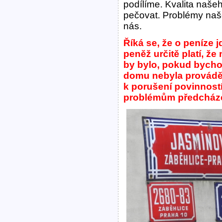
podílíme. Kvalita našeh
pečovat. Problémy na
nás.
Říká se, že o peníze 
peněž určitě platí, ž
by bylo, pokud bycho
domu nebyla provádě
k porušení povinností
problémům předcháze