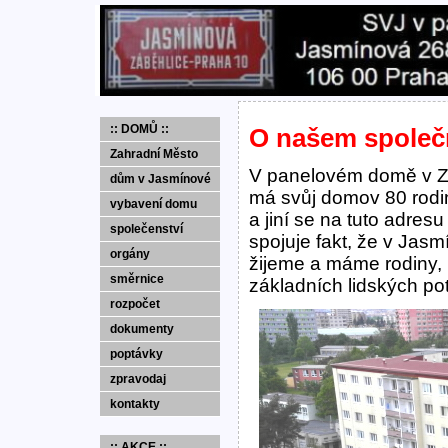
:: DOMŮ ::
O našem spole
Zahradní Město
V panelovém domě v Za
dům v Jasmínové
má svůj domov 80 rodin 
vybavení domu
a jiní se na tuto adres
společenství
spojuje fakt, že v Ja
orgány
žijeme a máme rodiny, 
směrnice
základních lidských po
rozpočet
dokumenty
poptávky
zpravodaj
kontakty
:: AKCE ::